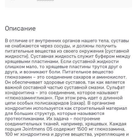
Описание
В отличие от внутренних органов нашего тела, суставы
не снабжаются через сосуды, и должны получить
питательные вещества из своего окружения (суставной
жидкости). Суставная жидкость служит буфером между
хрящевыми пластинами. Если суставной жидкости
слишком мало, то хрящевые пластины трутся друг о
друга, и возникают боли. Питательное вещество
глюкозамин – это соединение сахаров и аминокислот.
Он обеспечивает здоровье суставов, так как является
важной составной частью суставной смазки. Сульфат
хондроитина – это соединение, которое называют
«глюкозамингликан». При этом речь идет о длинной
цепи особых полисахаридов (сахар). В организме
хондроитин используется как строительный материал
для больших структур, которые называются
протеогликанами. Их задача – построение
соединительных тканей, например, хрящевых. Каждая
порция Jointmens OS содержит 1500 мг глюкозамина,
100 мг хондроитина и другие вещества, укрепляющие и