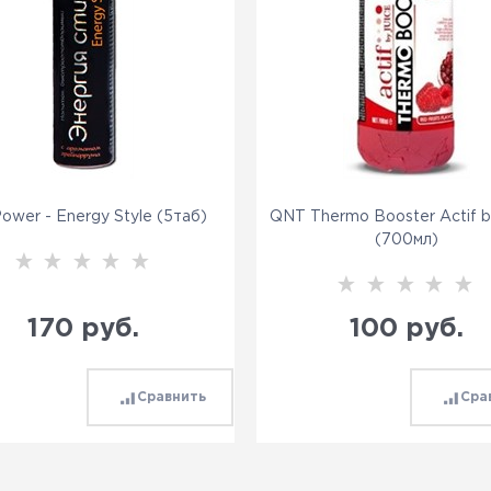
Power - Energy Style (5таб)
QNT Thermo Booster Actif b
(700мл)
170
 руб.
100
 руб.
Сравнить
Сра