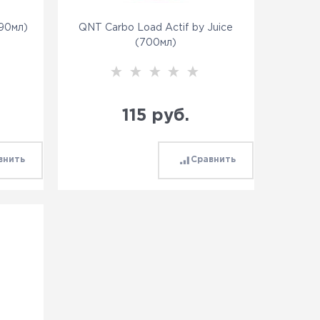
(90мл)
QNT Carbo Load Actif by Juice
(700мл)
115
 руб.
внить
Сравнить