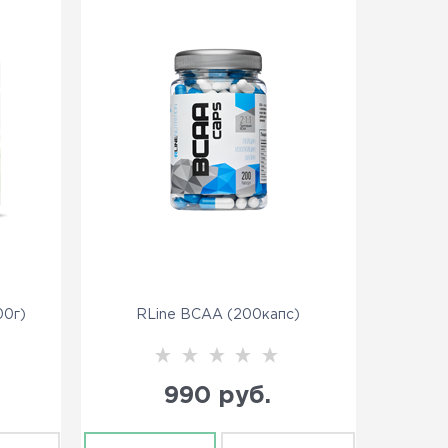
00г)
RLine BCAA (200капс)
990
 руб.