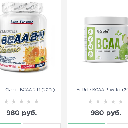
rst Classic BCAA 2:1:1 (200г)
FitRule BCAA Powder (2
980
 руб.
980
 руб.