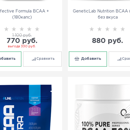
fective Formula BCAA +
GeneticLab Nutrition BCAA 
(180капс)
без вкуса
1 100
 руб.
880
 руб.
770
 руб.
выгода
330 руб.
обавить
Сравнить
Добавить
Сра