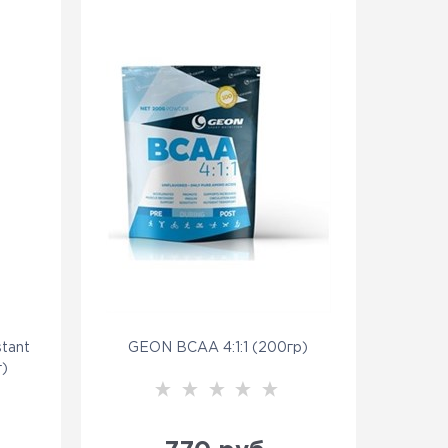
stant
GEON BCAA 4:1:1 (200гр)
г)