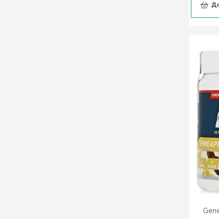
Д
Gene