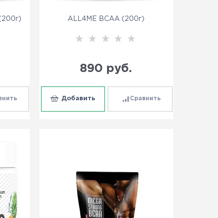
(200г)
ALL4ME BCAA (200г)
890
 руб.
внить
Добавить
Сравнить