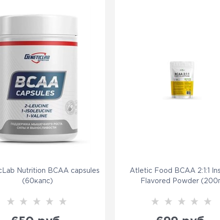
cLab Nutrition BCAA capsules
Atletic Food BCAA 2:1:1 In
(60капс)
Flavored Powder (200