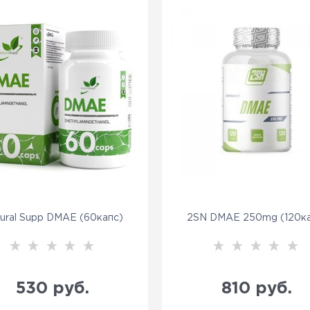
ural Supp DMAE (60капс)
2SN DMAE 250mg (120ка
530
 руб.
810
 руб.