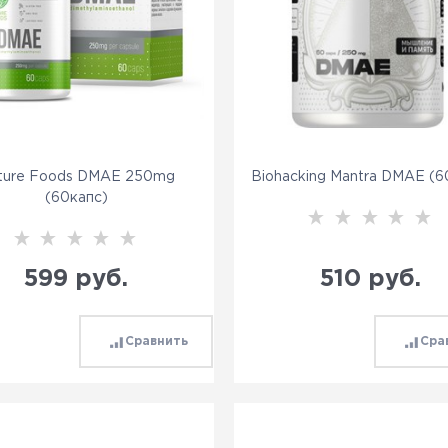
ture Foods DMAE 250mg
Biohacking Mantra DMAE (6
(60капс)
599
 руб.
510
 руб.
Сравнить
Сра