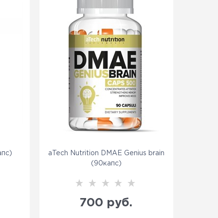
пс)
aTech Nutrition DMAE Genius brain
(90капс)
700
 руб.