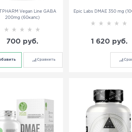
PHARM Vegan Line GABA
Epic Labs DMAE 350 mg (10
200mg (60капс)
700
 руб.
1 620
 руб.
обавить
Сравнить
Сра