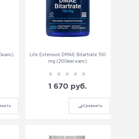
0капс)
Life Extension DMAE Bitartrate 150
mg (200вег.капс)
1 670
 руб.
внить
Сравнить