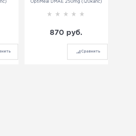
пс)
OptiMeal DMAE 250mg (120капс)
870
 руб.
внить
Сравнить