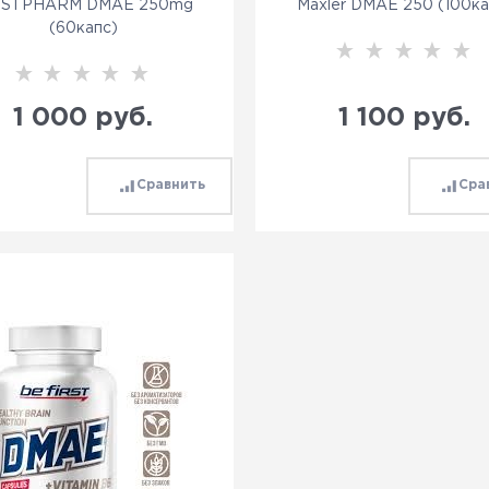
STPHARM DMAE 250mg
Maxler DMAE 250 (100ка
(60капс)
1 000
 руб.
1 100
 руб.
Сравнить
Сра