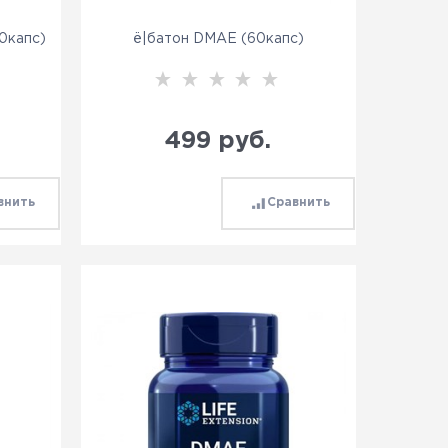
0капс)
ё|батон DMAE (60капс)
499
 руб.
внить
Сравнить