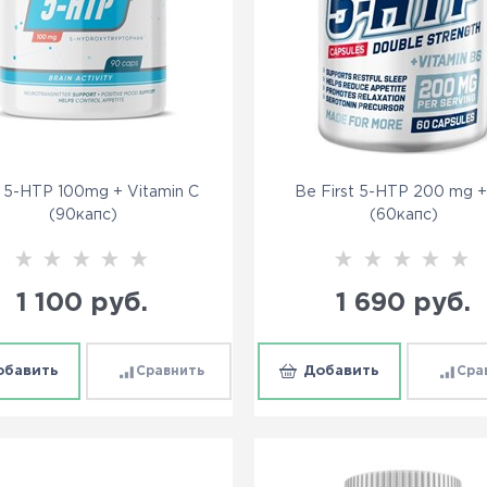
 5-HTP 100mg + Vitamin C
Be First 5-HTP 200 mg 
(90капс)
(60капс)
1 100
 руб.
1 690
 руб.
обавить
Сравнить
Добавить
Сра