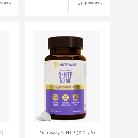
внить
Сравнить
б)
Nutraway 5-HTP (120таб)