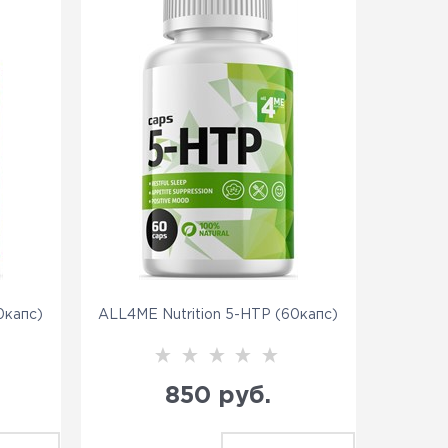
0капс)
ALL4ME Nutrition 5-HTP (60капс)
850
 руб.