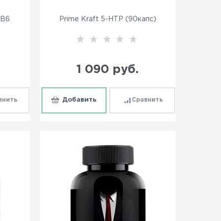
 B6
Prime Kraft 5-HTP (90капс)
1 090
 руб.
внить
Добавить
Сравнить