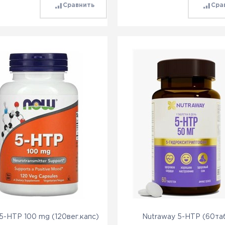
Сравнить
Сра
-HTP 100 mg (120вег.капс)
Nutraway 5-HTP (60та