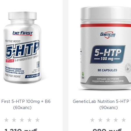
 First 5-HTP 100mg + B6
GeneticLab Nutrition 5-HTP
(60капс)
(90капс)