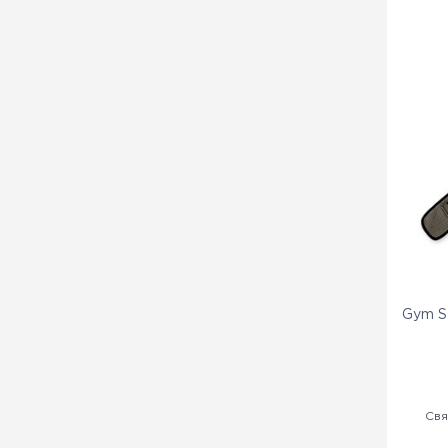
Gym S
Свя