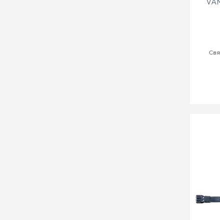
VAM
Свя