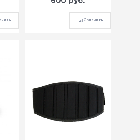
600
 руб.
внить
Сравнить