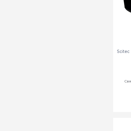
Scitec
Свя