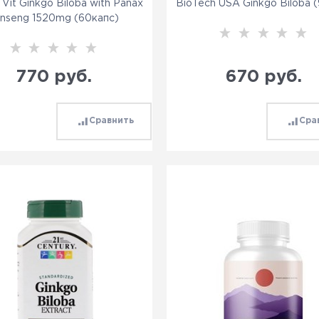
 Vit Ginkgo Biloba with Panax
BioTech USA Ginkgo Biloba 
inseng 1520mg (60капс)
770
 руб.
670
 руб.
Сравнить
Сра