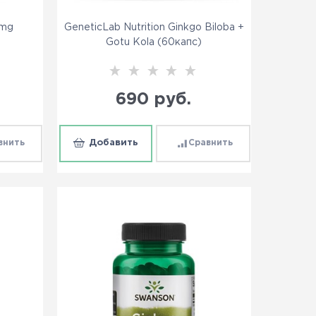
 mg
GeneticLab Nutrition Ginkgo Biloba +
Gotu Kola (60капс)
690
 руб.
внить
Добавить
Сравнить