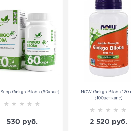
l Supp Ginkgo Biloba (60капс)
NOW Ginkgo Biloba 120
(100вег.капс)
530
 руб.
2 520
 руб.