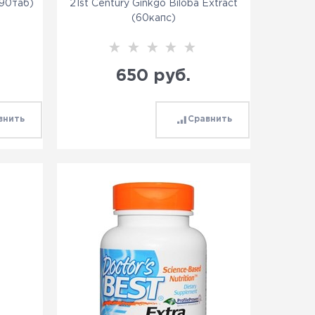
(90таб)
21st Century Ginkgo Biloba Extract
(60капс)
650
 руб.
внить
Сравнить