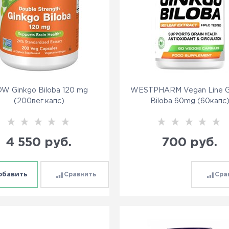
W Ginkgo Biloba 120 mg
WESTPHARM Vegan Line G
(200вег.капс)
Biloba 60mg (60капс
4 550
 руб.
700
 руб.
обавить
Сравнить
Сра