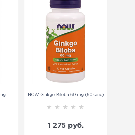
 mg
NOW Ginkgo Biloba 60 mg (60капс)
1 275
 руб.