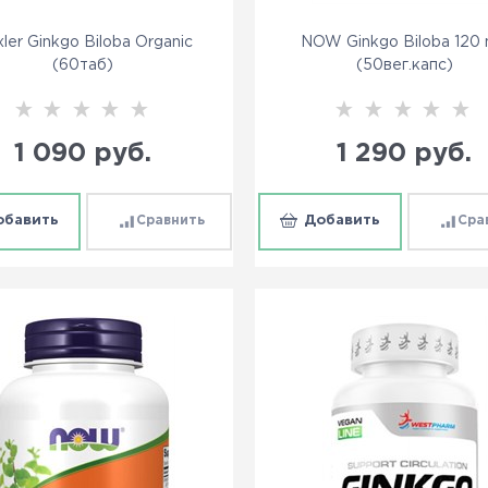
ler Ginkgo Biloba Organic
NOW Ginkgo Biloba 120
(60таб)
(50вег.капс)
1 090
 руб.
1 290
 руб.
обавить
Сравнить
Добавить
Сра