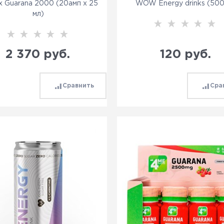
x Guarana 2000 (20амп х 25
WOW Energy drinks (500
мл)
2 370
 руб.
120
 руб.
Сравнить
Сра