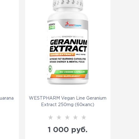
uarana
WESTPHARM Vegan Line Geranium
Extract 250mg (60капс)
1 000
 руб.