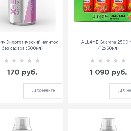
rgy Энергетический напиток
ALL4ME Guarana 2500
без сахара (500мл)
(12x60мл)
170
 руб.
1 090
 руб.
Сравнить
Сра