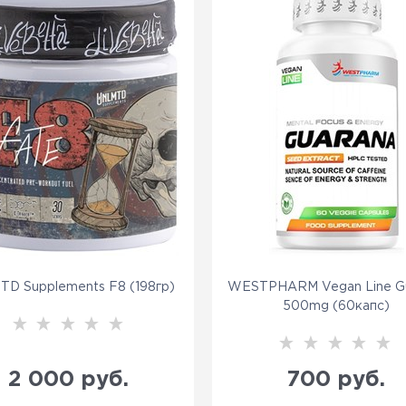
D Supplements F8 (198гр)
WESTPHARM Vegan Line G
500mg (60капс)
2 000
 руб.
700
 руб.