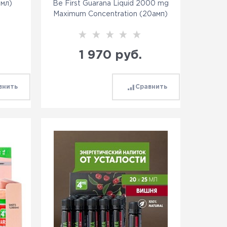
мл)
Be First Guarana Liquid 2000 mg
Maximum Concentration (20амп)
1 970
 руб.
внить
Сравнить