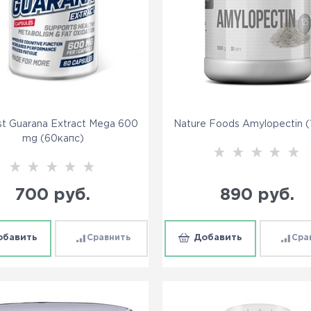
st Guarana Extract Mega 600
Nature Foods Amylopectin (
mg (60капс)
700
 руб.
890
 руб.
обавить
Сравнить
Добавить
Сра