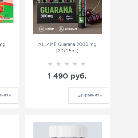
 mg
ALL4ME Guarana 2000 mg
(20x25мл)
1 490
 руб.
внить
Сравнить