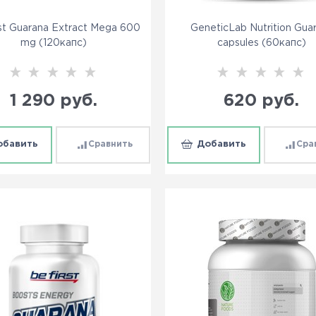
st Guarana Extract Mega 600
GeneticLab Nutrition Gua
mg (120капс)
capsules (60капс)
1 290
 руб.
620
 руб.
обавить
Сравнить
Добавить
Сра