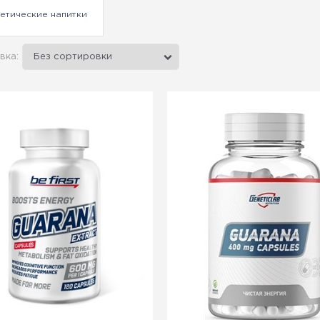
етические напитки
вка: