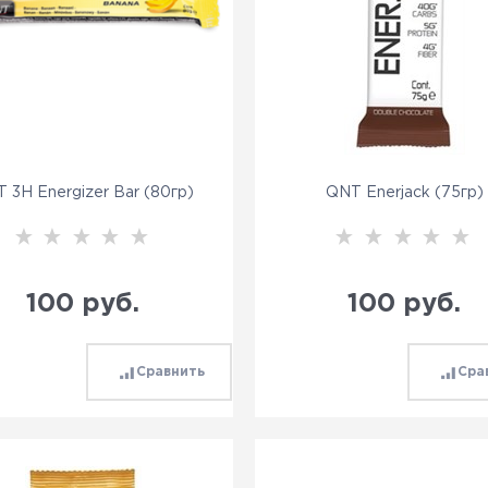
 3H Energizer Bar (80гр)
QNT Enerjack (75гр)
100
 руб.
100
 руб.
Сравнить
Сра