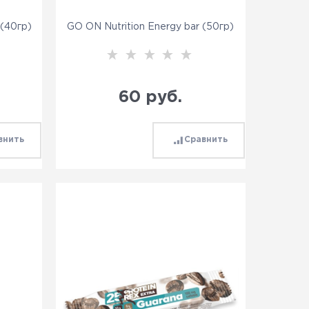
 (40гр)
GO ON Nutrition Energy bar (50гр)
60
 руб.
внить
Сравнить