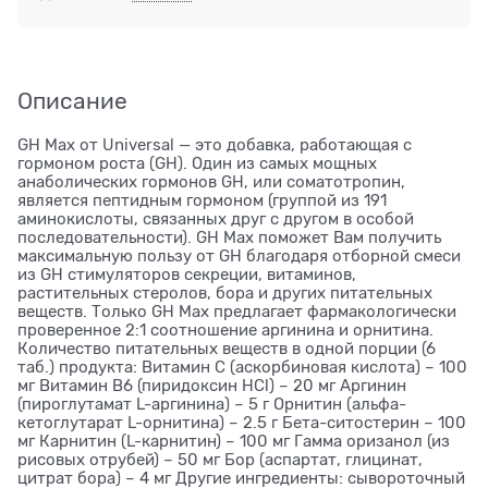
Описание
GH Max от Universal — это добавка, работающая с
гормоном роста (GH). Один из самых мощных
анаболических гормонов GH, или соматотропин,
является пептидным гормоном (группой из 191
аминокислоты, связанных друг с другом в особой
последовательности). GH Max поможет Вам получить
максимальную пользу от GH благодаря отборной смеси
из GH стимуляторов секреции, витаминов,
растительных стеролов, бора и других питательных
веществ. Только GH Max предлагает фармакологически
проверенное 2:1 соотношение аргинина и орнитина.
Количество питательных веществ в одной порции (6
таб.) продукта: Витамин С (аскорбиновая кислота) – 100
мг Витамин В6 (пиридоксин HCl) – 20 мг Аргинин
(пироглутамат L-аргинина) – 5 г Орнитин (альфа-
кетоглутарат L-орнитина) – 2.5 г Бета-ситостерин – 100
мг Карнитин (L-карнитин) – 100 мг Гамма оризанол (из
рисовых отрубей) – 50 мг Бор (аспартат, глицинат,
цитрат бора) – 4 мг Другие ингредиенты: сывороточный