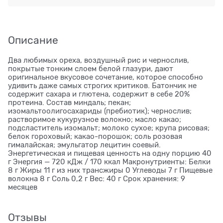
Описание
Два любимых ореха, воздушный рис и чернослив,
покрытые тонким слоем белой глазури, дают
оригинальное вкусовое сочетание, которое способно
удивить даже самых строгих критиков. Батончик не
содержит сахара и глютена, содержит в себе 20%
протеина. Состав миндаль; пекан;
изомальтоолигосахариды (пребиотик); чернослив;
растворимое кукурузное волокно; масло какао;
подсластитель изомальт; молоко сухое; крупа рисовая;
белок гороховый; какао-порошок; соль розовая
гималайская; эмульгатор лецитин соевый.
Энергетическая и пищевая ценность на одну порцию 40
г Энергия — 720 кДж / 170 ккал Макронутриенты: Белки
8 г Жиры 11 г из них трансжиры 0 Углеводы 7 г Пищевые
волокна 8 г Соль 0,2 г Вес: 40 г Срок хранения: 9
месяцев
Отзывы