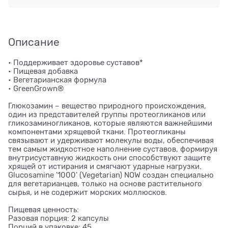
Описание
• Поддерживает здоровье суставов*
• Пищевая добавка
• Вегетарианская формула
• GreenGrown®
Глюкозамин – вещество природного происхождения,
один из представителей группы протеогликанов или
гликозаминогликанов, которые являются важнейшими
компонентами хрящевой ткани. Протеогликаны
связывают и удерживают молекулы воды, обеспечивая
тем самым жидкостное наполнение суставов, формируя
внутрисуставную жидкость они способствуют защите
хрящей от истирания и смягчают ударные нагрузки.
Glucosamine '1000' (Vegetarian) NOW создан специально
для вегетарианцев, только на основе растительного
сырья, и не содержит морских моллюсков.
Пищевая ценность:
Разовая порция: 2 капсулы
Порций в упаковке: 45