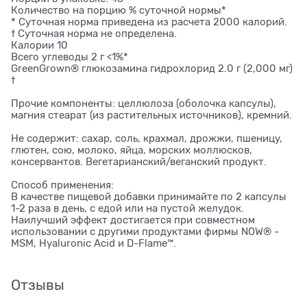
Количество на порцию % суточной нормы*
* Суточная норма приведена из расчета 2000 калорий.
† Суточная норма не определена.
Калории 10
Всего углеводы 2 г <1%*
GreenGrown® глюкозамина гидрохлорид 2.0 г (2,000 мг)
†
Прочие компоненты: целлюлоза (оболочка капсулы),
магния стеарат (из растительных источников), кремний.
Не содержит: сахар, соль, крахмал, дрожжи, пшеницу,
глютен, сою, молоко, яйца, морских моллюсков,
консервантов. Вегетарианский/веганский продукт.
Способ применения:
В качестве пищевой добавки принимайте по 2 капсулы
1-2 раза в день, с едой или на пустой желудок.
Наилучший эффект достигается при совместном
использовании с другими продуктами фирмы NOW® -
MSM, Hyaluronic Acid и D-Flame™.
Отзывы