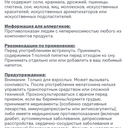
Не содержит соли, крахмала, дрожжей, пшеницы,
глютена, сои, молока, яиц, моллюсков, искусственных
красителей, искусственных ароматизаторов или
искусственных подсластителей.
Информация для аллергиков:
Противопоказан людям с непереносимостью любого из
компонентов продукта.
Рекомендации по применению:
Перед употреблением встряхнуть. Принимать
содержимое 1 полной пипетки перед отходом ко сну.
Принимать отдельно или или добавлять в ваш любимый
напиток.
Предупреждения:
Внимание: Только для взрослых. Может вызывать
сонливость. После употребления мелатонина нельзя
управлять транспортным средством или сложной
техникой. Проконсультироваться с врачом перед
приемом, если вы беременны/кормите грудью,
принимаете медикаменты (особенно седативные
лекарства, иммунодепрессанты или антикоагулянты),
либо имеете медицинские противопоказания (включая
диабет, аутоиммунные заболевания, депрессивные
расстройства, сердечно-сосудистые заболевания и