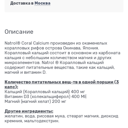
Доставка в
Москва
Описание
Natrol® Coral Calcium произведен из окаменелых
коралловых рифов острова Окинава, Япония.
Коралловый кальций состоит в основном из карбоната
кальция с небольшим количеством магния и других
микроэлементов. Natrol ® Коралловый кальций
содержит питательные вещества, такие как кальций,
магний и витамин D.
Количество питательных вещ-тв в одной порции (3
капс):
Кальций (Коралловый кальций) 400 мг
Витамин D3 (холекальциферол) 400 МЕ
Магний (магний хелат) 200 мг
Другие ингредиенты:
желатин, вода, рисовая мука, стеарат магния, диоксид
кремния, мальтодекстрин.