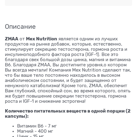
Описание
ZMAA
Mex Nutrition
от
является одним из лучших
продуктов на рынке добавок, которые, естественно,
стимулирует секрецию тестостерона, гормона роста и
инсулиноподобного фактора роста (IGF-1). Все это
благодаря свех большой дозы цинка, магния и витамина
В6. Благодаря ZMAA, Вы достигните уровня,о котором
Вы всегда мечтали! Компания Mex Nutrition сделают так,
что бы ваше тело постоянно находилось в высоком
анаболическом состоянии, и будет защищенно от
ненужного катаболизма! Кроме того, ZMAA, обеспечит
Вам глубокий, спокойный сон, во время которого, опять
же будет повышение секреции тестостерона, гормона
роста и IGF-1 и снижение эстрогена!
Количество питательных веществ в одной порции (2
капсулы):
Витамин В6 - 7 мг
Магний - 400 мг
Цинк - 15 мг