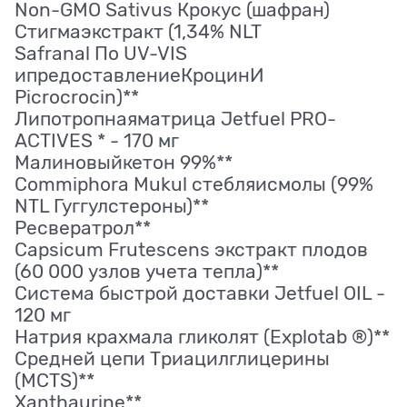
Non-GMO Sativus Крокус (шафран)
Стигмаэкстракт (1,34% NLT
Safranal По UV-VIS
ипредоставлениеКроцинИ
Picrocrocin)**
Липотропнаяматрица Jetfuel PRO-
ACTIVES * - 170 мг
Малиновыйкетон 99%**
Commiphora Mukul стебляисмолы (99%
NTL Гуггулстероны)**
Ресвератрол**
Capsicum Frutescens экстракт плодов
(60 000 узлов учета тепла)**
Система быстрой доставки Jetfuel OIL -
120 мг
Натрия крахмала гликолят (Explotab ®)**
Средней цепи Триацилглицерины
(MCTS)**
Xanthaurine**