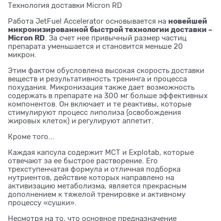
Технология доставки Micron RD
новейшей
Работа JetFuel Accelerator основывается на
микронизированной быстрой технологии доставки –
Micron RD
. За счет нее привычный размер частиц
препарата уменьшается и становится меньше 20
микрон.
Этим фактом обусловлена высокая скорость доставки
веществ и результативность тренинга и процесса
похудания. Микронизация также дает возможность
содержать в препарате на 300 мг больше эффективных
компонентов. Он включает и те реактивы, которые
стимулируют процесс липолиза (освобождения
жировых клеток) и регулируют аппетит.
Кроме того...
Каждая капсула содержит МСТ и Explotab, которые
отвечают за ее быстрое растворение. Его
трехступенчатая формула и отличная подборка
нутриентов, действие которых направлено на
активизацию метаболизма, является прекрасным
дополнением к тяжелой тренировке и активному
процессу «сушки».
Несмотря на то, что основное предназначение