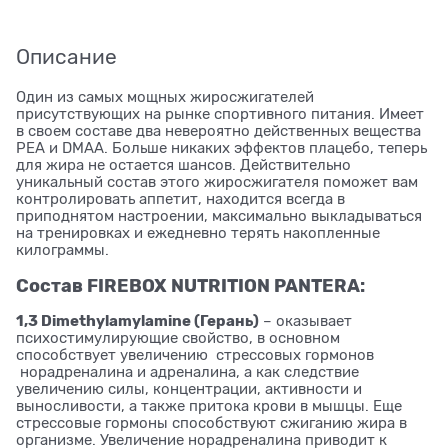
Описание
Один из самых мощных жиросжигателей
присутствующих на рынке спортивного питания. Имеет
в своем составе два невероятно действенных вещества
PEA и DMAA. Больше никаких эффектов плацебо, теперь
для жира не остается шансов. Действительно
уникальный состав этого жиросжигателя поможет вам
контролировать аппетит, находится всегда в
приподнятом настроении, максимально выкладываться
на тренировках и ежедневно терять накопленные
килограммы.
Состав FIREBOX NUTRITION PANTERA:
1,3 Dimethylamylamine (Герань)
– оказывает
психостимулирующие свойство, в основном
способствует увеличению стрессовых гормонов
норадреналина и адреналина, а как следствие
увеличению силы, концентрации, активности и
выносливости, а также притока крови в мышцы. Еще
стрессовые гормоны способствуют сжиганию жира в
организме. Увеличение норадреналина приводит к