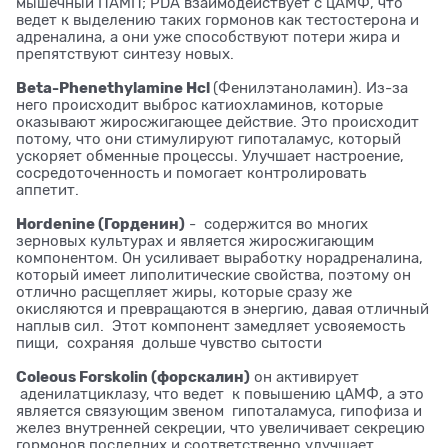
мышечный ПАМП; PDA взаимодействует с цАМФ, что
ведет к выделению таких гормонов как тестостерона и
адреналина, а они уже способствуют потери жира и
препятствуют синтезу новых.
Beta-Phenethylamine Hcl
(Фенилэтаноламин). Из-за
него происходит выброс катиохламинов, которые
оказывают жиросжигающее действие. Это происходит
потому, что они стимулируют гипоталамус, который
ускоряет обменные процессы. Улучшает настроение,
сосредоточенность и помогает контролировать
аппетит.
Hordenine (Горденин)
- содержится во многих
зерновых культурах и является жиросжигающим
компонентом. Он усиливает выработку норадреналина,
который имеет липолитические свойства, поэтому он
отлично расщепляет жиры, которые сразу же
окисляются и превращаются в энергию, давая отличный
наплыв сил. Этот компонент замедляет усвояемость
пищи, сохраняя дольше чувство сытости
Сoleous Forskolin (форскалин)
он активирует
аденилатциклазу, что ведет к повышению цАМФ, а это
является связующим звеном гипоталамуса, гипофиза и
желез внутренней секреции, что увеличивает секрецию
гормонов последних и соответственно улучшает