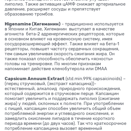
липолиз. Также активация цАМФ снижает артериальное
давление, расширяет сосуды и препятствует
образованию тромбов.
Higenamine (Хигеманин)
- традиционно используется
в Японии и Китае, Хигеманин выступает в качестве
агониста бета-2 адренергических рецепторов, которые
в основном влияют на кровеносную систему, имея
сосудорасширяющий эффект. Также влияет на бета-1
рецепторы, повышет частоту сердечных сокращения,
тем самым увеличивая скорость сжигания жира. Он
также показал способность обеспечить «ясность»
головы на тренировке. По многим признакам
напоминает действие кленобутерола или DMAA
Capsicum Annuum Extract
(std.min.99% capsaicinoids) –
(перец стручковый, (экстракт капасцина))-
естественный, алкалоид природного происхождения,
который содержится в стручковом перце. Капсаицин
помогает увеличить и поддержать липолиз (сжигание
жира) у людей, склонных к полноте. При употреблении
с пищей, капсаицин способен увеличить общий объем
потребляемой энергии и углеводного окисления, и
замедлить окисление липидов в течение короткого
периода времени (до двух часов). Так что краткосрочное
потребление капсаицина вызовет временный