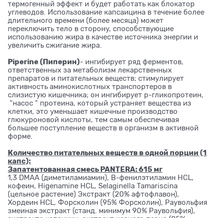
термогенный эффект и будет работать как блокатор
углеводов. Использование капсаицина в течение более
длительного времени (более месяца) может
переключить тело в сторону, способствующие
использованию жира в качестве источника энергии и
увеличить сжигание жира.
Piperine (Пиперин)
- ингибирует ряд ферментов,
ответственных за метаболизм лекарственных
препаратов и питательных веществ; стимулирует
активность аминокислотных транспортеров в
слизистую кишечника; он ингибирует р-гликопротеин,
"насос " протеина, который устраняет вещества из
клетки, это уменьшает кишечные производство
глюкуроновой кислоты, тем самым обеспечивая
большее поступление веществ в организм в активной
форме.
Количество питательных веществ в одной порции (1
капс):
Запатентованная смесь PANTERA: 615 мг
1,3 DMAA (диметиламиамин), B-фенилэтиламин HCL,
кофеин, Higenamine HCL, Selaginella Tamariscina
(цельное растение) Экстракт (20% афтофлавон),
Хордеин HCL, Форсколин (95% Форсколин), Раувольфия
змеиная экстракт (станд. минимум 90% Раувольфия),