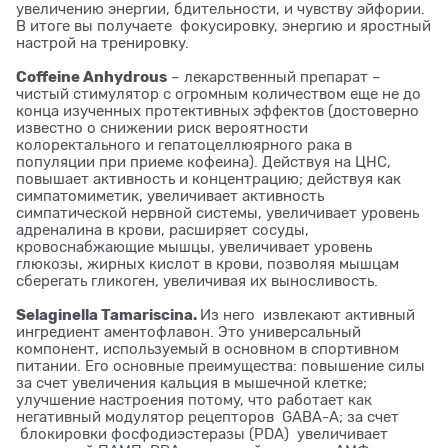
увеличению энергии, бдительности, и чувству эйфории.
В итоге вы получаете фокусировку, энергию и яростный
настрой на тренировку.
Coffeine Anhydrous
– лекарственный препарат –
чистый стимулятор с огромным количеством еще не до
конца изученных протективных эффектов (достоверно
известно о снижении риск вероятности
колоректального и гепатоцеллюярного рака в
популяции при приеме кофеина). Действуя на ЦНС,
повышает активность и концентрацию; действуя как
симпатомиметик, увеличивает активность
симпатической нервной системы, увеличивает уровень
адреналина в крови, расширяет сосуды,
кровоснабжающие мышцы, увеличивает уровень
глюкозы, жирных кислот в крови, позволяя мышцам
сберегать гликоген, увеличивая их выносливость.
Selaginella Tamariscina.
Из него извлекают активный
ингредиент аментофлавон. Это универсальный
компонент, используемый в основном в спортивном
питании. Его основные преимущества: повышение силы
за счет увеличения кальция в мышечной клетке;
улучшение настроения потому, что работает как
негативный модулятор рецепторов GABA-A; за счет
блокировки фосфодиэстеразы (PDA) увеличивает