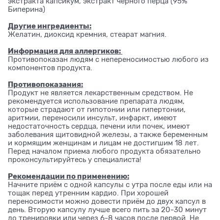
экстракта капсикум, экстракт черного перца (95%
Биперина)
Другие ингредиенты:
Желатин, диоксид кремния, стеарат магния.
Информация для аллергиков:
Противопоказан людям с непереносимостью любого из
компонентов продукта.
Противопоказания:
Продукт не является лекарственным средством. Не
рекомендуется использование препарата людям,
которые страдают от гипотонии или гипертонии,
аритмии, переносили инсульт, инфаркт, имеют
недостаточность сердца, печени или почек, имеют
заболевания щитовидной железы, а также беременным
и кормящим женщинам и лицам не достигшим 18 лет.
Перед началом приема любого продукта обязательно
проконсультируйтесь у специалиста!
Рекомендации по применению:
Начните приём с одной капсулы с утра после еды или на
тощак перед утренним кардио. При хорошей
переносимости можно довести приём до двух капсул в
день. Вторую капсулу лучше всего пить за 20-30 минут
до тренировки или через 6-8 часов после первой. Не