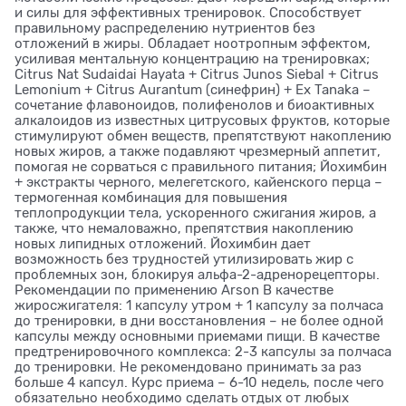
и силы для эффективных тренировок. Способствует
правильному распределению нутриентов без
отложений в жиры. Обладает ноотропным эффектом,
усиливая ментальную концентрацию на тренировках;
Citrus Nat Sudaidai Hayata + Citrus Junos Siebal + Citrus
Lemonium + Citrus Aurantum (синефрин) + Ex Tanaka –
сочетание флавоноидов, полифенолов и биоактивных
алкалоидов из известных цитрусовых фруктов, которые
стимулируют обмен веществ, препятствуют накоплению
новых жиров, а также подавляют чрезмерный аппетит,
помогая не сорваться с правильного питания; Йохимбин
+ экстракты черного, мелегетского, кайенского перца –
термогенная комбинация для повышения
теплопродукции тела, ускоренного сжигания жиров, а
также, что немаловажно, препятствия накоплению
новых липидных отложений. Йохимбин дает
возможность без трудностей утилизировать жир с
проблемных зон, блокируя альфа-2-адренорецепторы.
Рекомендации по применению Arson В качестве
жиросжигателя: 1 капсулу утром + 1 капсулу за полчаса
до тренировки, в дни восстановления – не более одной
капсулы между основными приемами пищи. В качестве
предтренировочного комплекса: 2-3 капсулы за полчаса
до тренировки. Не рекомендовано принимать за раз
больше 4 капсул. Курс приема – 6-10 недель, после чего
обязательно необходимо сделать отдых от любых