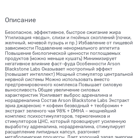
Описание
Безопасное, эффективное, быстрое сжигание жира
Утилизация «воды», слизи и гнойных скоплений (почки,
желчный, мочевой пузырь и пр.) Избавление от пищевой
зависимости Подавление ненормального аппетита
Повышение биологической ценности поглощаемых
продуктов (можно меньше кушать) Минимизирует
негативное влияние фаст-фуда Особенности Arson
Blackstone Labs Оказывает ноотропный эффект
(повышает интеллект) Мощный стимулятор центральной
нервной системы Можно использовать вместо
предтренировочного комплекса Повышает силовую
выносливость Общее увеличение силовых
характеристик Усиливает выброс адреналина и
норадреналина Состав Arson Blackstone Labs Экстракт
эриа джарензис + кофеин безводный + теобромин +
экстракт зеленого чая 98% + DMHA – мощнейший
комплекс психостимуляторов, термогеников и
стимуляторов ЦНС, который провоцирует усиленную
выработку адреналина, норадреналина, стимулирует
расщепление липидных капсул, разгоняет
метаболические процессы. Дает хороший заряд энергии