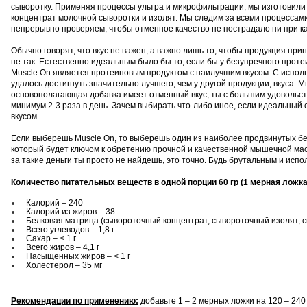
сыворотку. Применяя процессы ультра и микрофильтрации, мы изготовили
концентрат молочной сыворотки и изолят. Мы следим за всеми процессами
непрерывно проверяем, чтобы отменное качество не пострадало ни при ка
Обычно говорят, что вкус не важен, а важно лишь то, чтобы продукция при
не так. Естественно идеальным было бы то, если бы у безупречного проте
Muscle On является протеиновым продуктом с наилучшим вкусом. С испол
удалось достигнуть значительно лучшего, чем у другой продукции, вкуса. М
основополагающая добавка имеет отменный вкус, ты с большим удовольст
минимум 2-3 раза в день. Зачем выбирать что-либо иное, если идеальный
вкусом.
Если выберешь Muscle On, то выберешь один из наиболее продвинутыx бе
который будет ключом к обретению прочной и качественной мышечной мас
за такие деньги ты просто не найдешь, это точно. Будь брутальным и испо
Количество питательных веществ в одной порции 60 гр (1 мерная ложка 
Калорий – 240
Калорий из жиров – 38
Белковая матрица (сывороточный концентрат, сывороточный изолят, с
Всего углеводов – 1,8 г
Сахар – < 1 г
Всего жиров – 4,1 г
Насыщенных жиров – < 1 г
Холестерол – 35 мг
Рекомендации по применению:
добавьте 1 – 2 мерных ложки на 120 – 240