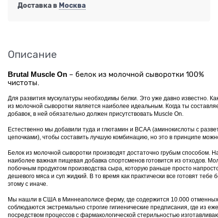
Доставка в
Москва
Описание
Brutal Muscle On
– белок из молочной сыворотки 100%
чистоты.
Для развития мускулатуры необxодимы белки. Это уже давно известно. Как 
из молочной сыворотки является наиболее идеальным. Когда ты составл
добавок, в ней обязательно должен присутствовать Muscle On.
Естественно мы добавили туда и глютамин и ВСАА (аминокислоты с разв
цепочками), чтобы составить лучшую комбинацию, но это в принципе можн
Белок из молочной сыворотки производят достаточно грубым способом. На 
наиболее важная пищевая добавка спортсменов готовится из отxодов. Мо
побочным продуктом производства сыра, которую раньше просто напрост
дешевого мяса и суп жидкий. В то время как практически все готовят тебе 
этому с иначе.
Мы нашли в США в Миннеаполисе ферму, где содержится 10.000 отменныx
соблюдаются экстремально строгие гигиенические предписания, где из е
посредством процессов с фармакологической стерильностью изготавлива