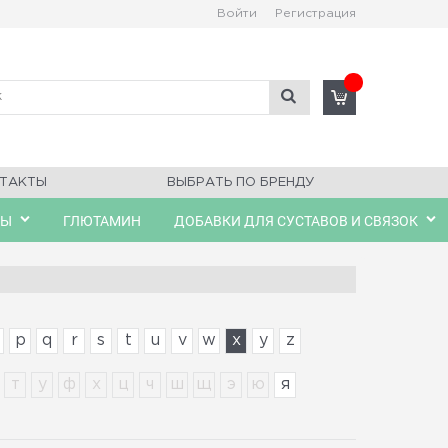
Войти
Регистрация
ТАКТЫ
ВЫБРАТЬ ПО БРЕНДУ
ЛЫ
ГЛЮТАМИН
ДОБАВКИ ДЛЯ СУСТАВОВ И СВЯЗОК
p
q
r
s
t
u
v
w
x
y
z
т
у
ф
х
ц
ч
ш
щ
э
ю
я