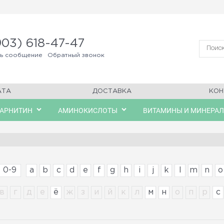
903) 618-47-47
ть сообщение
Обратный звонок
АТА
ДОСТАВКА
КОН
КАРНИТИН
АМИНОКИСЛОТЫ
ВИТАМИНЫ И МИНЕРА
0-9
a
b
c
d
e
f
g
h
i
j
k
l
m
n
o
в
г
д
е
ё
ж
з
и
й
к
л
м
н
о
п
р
с