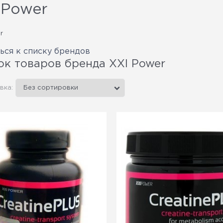
 Power
r
ься к списку брендов
ок товаров бренда XXI Power
вка: