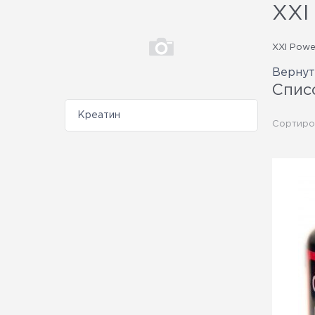
XXI
XXI Powe
Вернут
Спис
Креатин
Сортиро