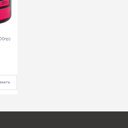
200гр)
внить