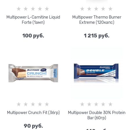
Multipower L-Carnitine Liquid
Multipower Thermo Burner
Forte (1амп)
Extreme (120капс)
100
 руб.
1 215
 руб.
Multipower Crunch Fit (36гр)
Multipower Double 30% Protein
Bar (60гр)
90
 руб.