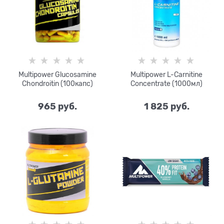
Multipower Glucosamine
Multipower L-Carnitine
Chondroitin (100капс)
Concentrate (1000мл)
965
 руб.
1 825
 руб.