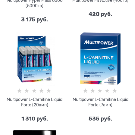
Multipower Hyper Mass 6000
Multipower Fit Active (400гр)
(5000гр)
420
 руб.
3 175
 руб.
Multipower L-Carnitine Liquid
Multipower L-Carnitine Liquid
Forte (20амп)
Forte (7амп)
1 310
 руб.
535
 руб.