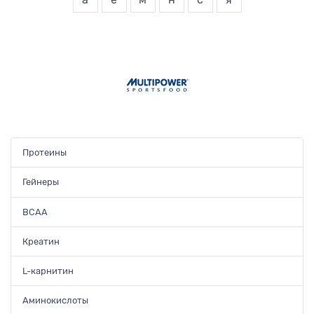
а
ё
м
н
с
я
Протеины
Гейнеры
BCAA
Креатин
L-карнитин
Аминокислоты