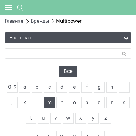
Главная
Бренды
Multipower
Все
0-9
a
b
c
d
e
f
g
h
i
j
k
l
m
n
o
p
q
r
s
t
u
v
w
x
y
z