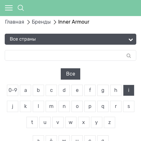
Главная
Бренды
Inner Armour
Все
0-9
a
b
c
d
e
f
g
h
i
j
k
l
m
n
o
p
q
r
s
t
u
v
w
x
y
z