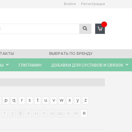
Войти
Регистрация
ТАКТЫ
ВЫБРАТЬ ПО БРЕНДУ
ЛЫ
ГЛЮТАМИН
ДОБАВКИ ДЛЯ СУСТАВОВ И СВЯЗОК
p
q
r
s
t
u
v
w
x
y
z
т
у
ф
х
ц
ч
ш
щ
э
ю
я