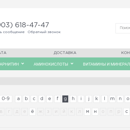
903) 618-47-47
ть сообщение
Обратный звонок
АТА
ДОСТАВКА
КОН
КАРНИТИН
АМИНОКИСЛОТЫ
ВИТАМИНЫ И МИНЕРА
0-9
a
b
c
d
e
f
g
h
i
j
k
l
m
n
o
в
г
д
е
ё
ж
з
и
й
к
л
м
н
о
п
р
с