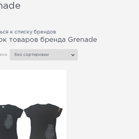
nade
ься к списку брендов
ок товаров бренда Grenade
вка: