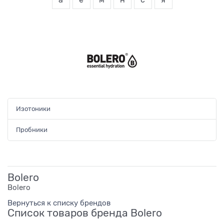
а
ё
м
н
с
я
Изотоники
Пробники
Bolero
Bolero
Вернуться к списку брендов
Список товаров бренда Bolero