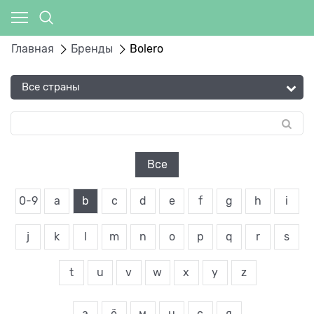
Главная
Бренды
Bolero
Все
0-9
a
b
c
d
e
f
g
h
i
j
k
l
m
n
o
p
q
r
s
t
u
v
w
x
y
z